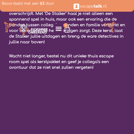
kerstpakket!
Beoordeeld met een
9.3
door
Geef je team een kerstpakket dat de gebruikelijke grenzen
overschrijdt. Met ‘De Stalker’ haal je niet alleen een
spannend spel in huis, maar ook een ervaring die de
banden tussen collega’s, vrienden en familie versterkt en
0
voor onvergetelijke herinneringen zorgt. Deze kerst, laat
de Stalker jullie uitdagen en breng de ware detectives in
jullie naar boven!
HALL OF FAME
MIJN ACCOUNT
Wacht niet langer, bestel nu dit unieke thuis escape
room spel als kerstpakket en geef je collega’s een
avontuur dat ze niet snel zullen vergeten!