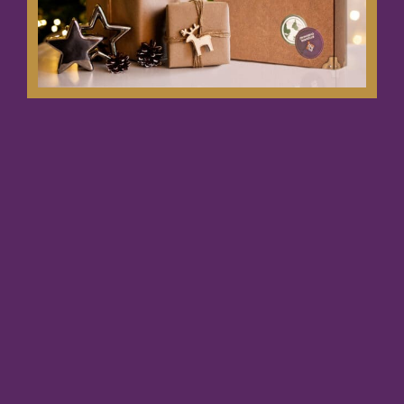
This website uses cookies
We use cookies to personalise content and ads, to
provide social media features and to analyse our traffic.
We also share information about your use of our site with
our social media, advertising and analytics partners who
may combine it with other information that you’ve
provided to them or that they’ve collected from your use
of their services.