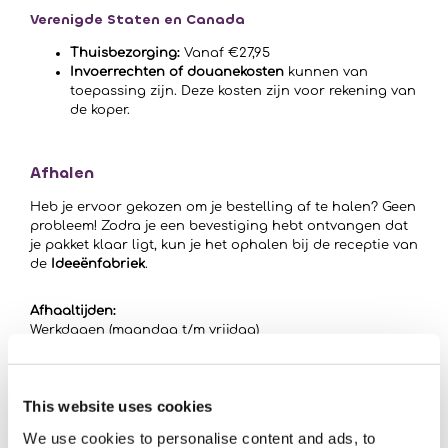
Verenigde Staten en Canada
Thuisbezorging:
Vanaf €27,95
Invoerrechten of douanekosten
kunnen van
toepassing zijn. Deze kosten zijn voor rekening van
de koper.
Afhalen
Heb je ervoor gekozen om je bestelling af te halen? Geen
probleem! Zodra je een bevestiging hebt ontvangen dat
je pakket klaar ligt, kun je het ophalen bij de receptie van
de
Ideeënfabriek
.
Afhaaltijden:
Werkdagen (maandag t/m vrijdag)
Tussen 09:00 en 17:00 uur
Afhaaladres:
This website uses cookies
De Ideeënfabriek
Liessentstraat 9a
We use cookies to personalise content and ads, to