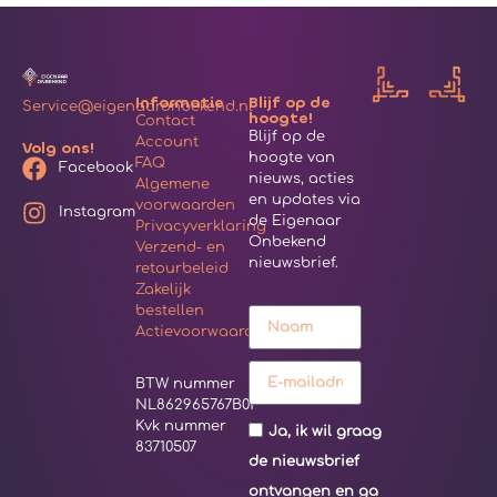
Informatie
Blijf op de
Service@eigenaaronbekend.nl
hoogte!
Contact
Blijf op de
Account
Volg ons!
hoogte van
FAQ
Facebook
nieuws, acties
Algemene
en updates via
voorwaarden
Instagram
de Eigenaar
Privacyverklaring
Onbekend
Verzend- en
nieuwsbrief.
retourbeleid
Zakelijk
bestellen
Actievoorwaarden
BTW nummer
NL862965767B01
Kvk nummer
Ja, ik wil graag
83710507
de nieuwsbrief
ontvangen en ga