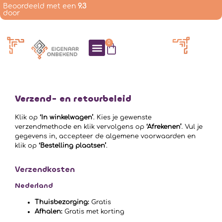
Beoordeeld met een
9.3
door
0
HALL OF FAME
MIJN ACCOUNT
Verzend- en retourbeleid
Klik op
‘In winkelwagen’
. Kies je gewenste
verzendmethode en klik vervolgens op
‘Afrekenen’
. Vul je
gegevens in, accepteer de algemene voorwaarden en
klik op
‘Bestelling plaatsen’
.
Verzendkosten
Nederland
Thuisbezorging:
Gratis
Afhalen:
Gratis met korting