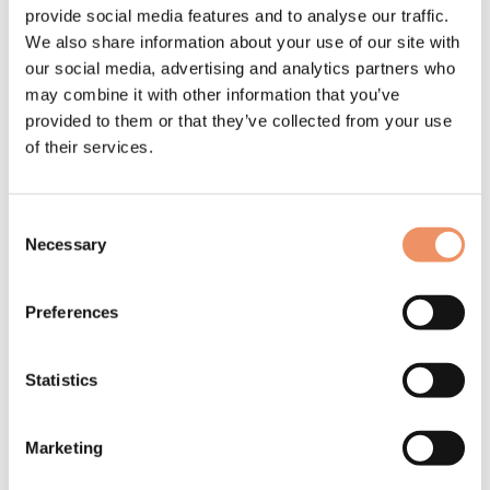
5405 AH Uden
provide social media features and to analyse our traffic.
Nederland
We also share information about your use of our site with
our social media, advertising and analytics partners who
may combine it with other information that you’ve
Retourbeleid
provided to them or that they’ve collected from your use
of their services.
Wil je je bestelling ruilen of retourneren? Geen probleem
– we helpen je graag! Je kunt producten binnen
30
dagen
ruilen of retourneren. Voor geretourneerde
producten ontvang je een terugbetaling.
Consent
Necessary
Selection
Voorwaarden voor retourneren:
Bestellingen kunnen alleen worden geretourneerd
Preferences
als ze
beschadigd
zijn bij aankomst.
Afgeprijsde artikelen kunnen niet geruild worden.
Artikelen moeten in de
originele verpakking
zitten.
Statistics
De artikelen mogen
geen zichtbare gebruikssporen
vertonen.
De verpakking moet
ongeopend
zijn.
Marketing
Retourzendingen zijn op eigen kosten.