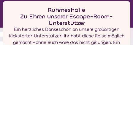
Ruhmeshalle
Zu Ehren unserer Escape-Room-
Unterstützer
Ein herzliches Dankeschön an unsere großartigen
Kickstarter-Unterstützer! Ihr habt diese Reise möglich
gemacht – ohne euch wäre das nicht gelungen. Ein
besonderes Dankeschön geht an:
Latasha Rouse
David Schneider
Marleen van de Snepscheut
Erich Yost
Kimberly Sutton
Sjoerd Bouw