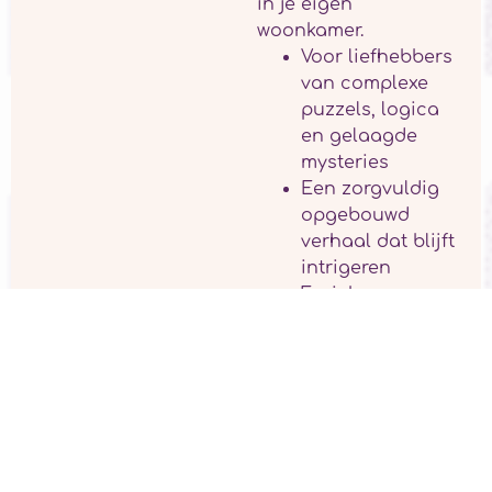
in je eigen
woonkamer.
Voor liefhebbers
van complexe
puzzels, logica
en gelaagde
mysteries
Een zorgvuldig
opgebouwd
verhaal dat blijft
intrigeren
Fysiek
spelmateriaal
gecombineerd
met online
elementen
Perfect voor een
avond met
vrienden of als