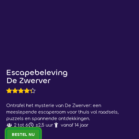
Escapebeleving
De Zwerver
Waardering
10
4.20
op 5
Ontrafel het mysterie van De Zwerver: een
gebaseerd
meeslepende escaperoom voor thuis vol raadsels,
op
puzzels en spannende ontdekkingen.
klantbeoordelingen
2 tot 6
±2,5 uur
vanaf 14 jaar
BESTEL NU