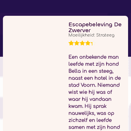
Escapebeleving De
Zwerver
Moeilijkheid: Strateeg
Waardering
10
4.20
op 5
Een onbekende man
gebaseerd
leefde met zijn hond
op
Bella in een steeg,
klantbeoordelingen
naast een hotel in de
stad Voorn. Niemand
wist wie hij was of
waar hij vandaan
kwam. Hij sprak
nauwelijks, was op
zichzelf en leefde
samen met zijn hond