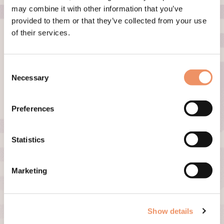
10 Häufig gestellte Fragen zu
may combine it with other information that you’ve
unseren Escape-Erlebnissen für
provided to them or that they’ve collected from your use
Zuhause
of their services.
Oder: Alles, was du schon immer über Owner
Unknown wissen ...
Consent
Necessary
Selection
NACHRICHT LESEN
Preferences
Lesezeit:3 min
Statistics
Marketing
Show details