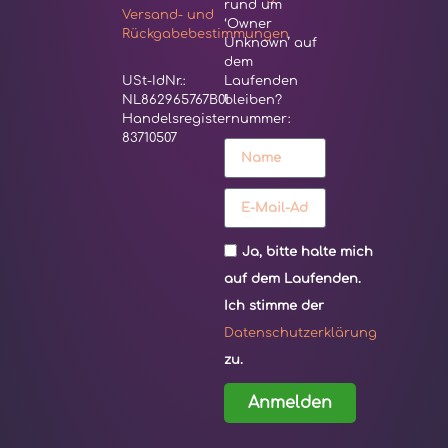
rund um
Versand- und
‘Owner
Rückgabebestimmungen
Unknown’ auf
dem
USt-IdNr.:
Laufenden
NL862965767B01
bleiben?
Handelsregisternummer:
83710507
Ja, bitte halte mich
auf dem Laufenden.
Ich stimme der
Datenschutzerklärung
zu.
Anmelden
Alternative: