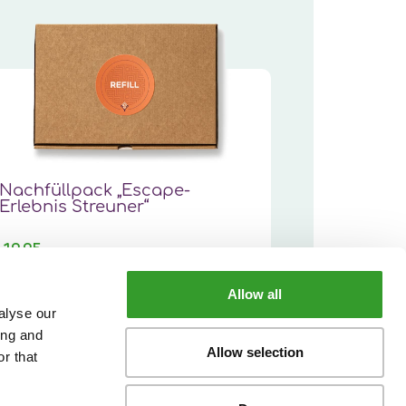
Nachfüllpack „Escape-
Erlebnis Streuner“
19,95
Allow all
PRODUKT ANSEHEN
alyse our
ing and
Allow selection
r that