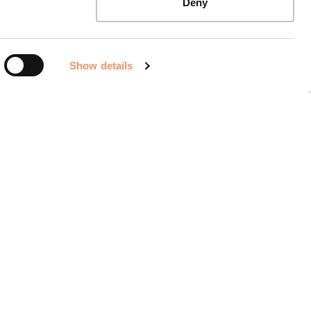
Deny
ur!
Show details
dernden Spielen. Perfekt für
Rätsel und stundenlangen Spielspaß.
lebnis.